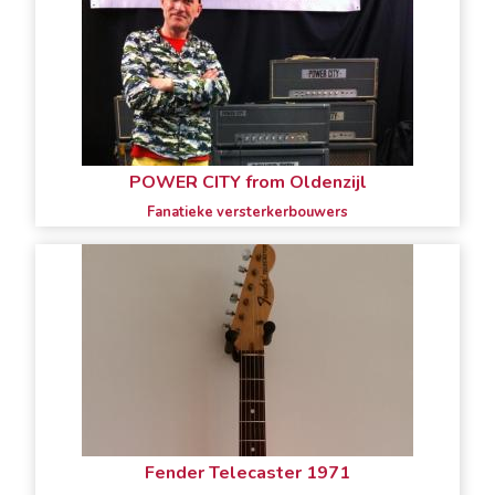
POWER CITY from Oldenzijl
Fanatieke versterkerbouwers
Fender Telecaster 1971