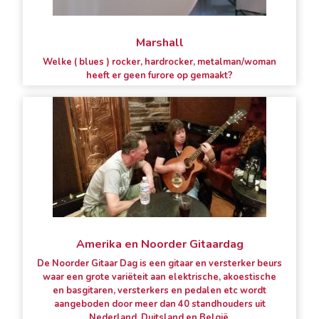
Marshall
Welke ( blues ) rocker, hardrocker, metalman/woman
heeft er geen furore op gemaakt?
Amerika en Noorder Gitaardag
De Noorder Gitaar Dag is een gitaar en versterker beurs
waar een grote variëteit aan elektrische, akoestische
en basgitaren, versterkers en pedalen etc wordt
aangeboden door meer dan 40 standhouders uit
Nederland, Duitsland en België.