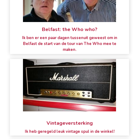
Belfast: the Who who?
Ik ben er een paar dagen tussenuit geweest om in
Belfast de start van de tour van The Who mee te
maken.
Vintageversterking
Ik heb geregeld leuk vintage spul in de winkel!