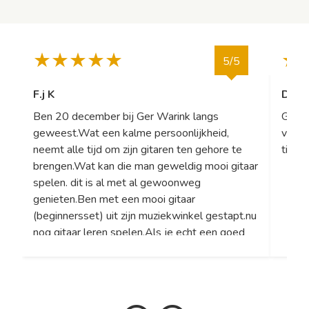
5/5
F.j K
Davi
Ben 20 december bij Ger Warink langs
Gewel
geweest.Wat een kalme persoonlijkheid,
voora
neemt alle tijd om zijn gitaren ten gehore te
tijd 
brengen.Wat kan die man geweldig mooi gitaar
spelen. dit is al met al gewoonweg
genieten.Ben met een mooi gitaar
(beginnersset) uit zijn muziekwinkel gestapt.nu
nog gitaar leren spelen.Als je echt een goed
advies wilt, dan ben je bij Ger Warink op het
juiste adres.